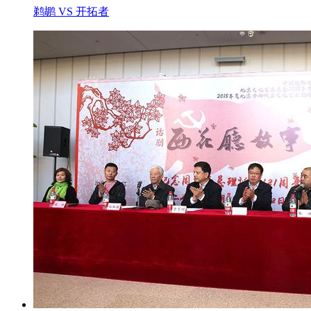
鹈鹕 VS 开拓者