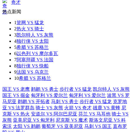
奇才
热点新闻
1
篮网 VS 猛龙
2
热火 VS 骑士
3
凯尔特人 VS 灰熊
4
独行侠 VS 太阳
5
希腊 VS 苏格兰
6
以色列 VS 摩尔多瓦
7
阿塞拜疆 VS 法国
8
独行侠 VS 快船
9
法国 VS 乌克兰
10
希腊 VS 苏格兰
国王 VS 老鹰
鹈鹕 VS 勇士
步行者 VS 猛龙
凯尔特人 VS 灰熊
国王 VS 掘金
匈牙利 VS 爱尔兰
匈牙利 VS 爱尔兰
波黑 VS 罗
马尼亚
鹈鹕 VS 开拓者
马刺 VS 勇士
步行者 VS 猛龙
克罗地
亚 VS 法罗群岛
骑士 VS 灰熊
火箭 VS 奇才
雄鹿 VS 黄蜂
尼
克斯 VS 热火
安道尔 VS 阿尔巴尼亚
芬兰 VS 马耳他
骑士 VS
灰熊
亚美尼亚 VS 匈牙利
尼克斯 VS 魔术
斯洛文尼亚 VS 科
索沃
太阳 VS 鹈鹕
葡萄牙 VS 亚美尼亚
马刺 VS 国王
直布罗