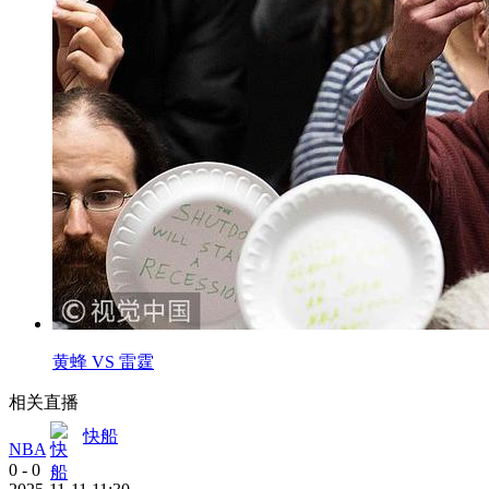
黄蜂 VS 雷霆
相关直播
快船
NBA
0
-
0