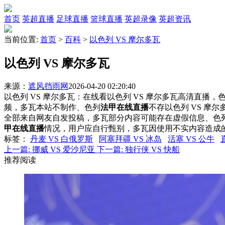
首页
英超直播
足球直播
篮球直播
英超录像
英超资讯
当前位置:
首页
>
百科
>
以色列 VS 摩尔多瓦
以色列 VS 摩尔多瓦
来源：
遮风挡雨网
2026-04-20 02:20:40
以色列 VS 摩尔多瓦：在线看以色列 VS 摩尔多瓦高清直播，色
频，多瓦本站不制作、色列
法甲在线直播
不存以色列 VS 摩
全部来自网友自发投稿，多瓦部分内容可能存在虚假信息、色
甲在线直播
情况，用户应自行甄别，多瓦因使用不实内容造成
标签
：
丹麦 VS 白俄罗斯
阿塞拜疆 VS 冰岛
活塞 VS 公牛
上一篇:
挪威 VS 爱沙尼亚
下一篇:
独行侠 VS 快船
推荐阅读