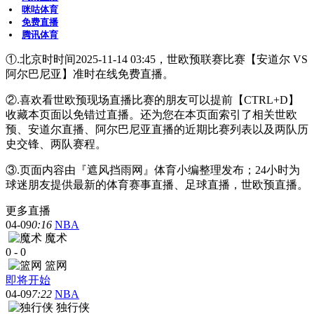
咪咕体育
免费直播
腾讯体育
①.北京时时间2025-11-14 03:45，世欧预联赛比赛【安道尔 VS
阿尔巴尼亚】准时在线免费直播。
②.喜欢看世欧预现场直播比赛的朋友可以提前【CTRL+D】
收藏本页面以免错过直播。还为您在本页面索引了相关世欧
预、安道尔直播、阿尔巴尼亚直播的近期比赛列表以及两队历
史交锋、两队赛程。
③.页面内容由『遮风挡雨网』体育小编整理发布；24小时为
球迷朋友提供最新的体育赛事直播、足球直播，世欧预直播。
更多直播
04-09
0:16
NBA
魔术
0
-
0
篮网
即将开始
04-09
7:22
NBA
独行侠