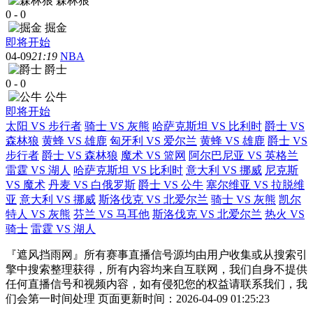
森林狼
0
-
0
掘金
即将开始
04-09
21:19
NBA
爵士
0
-
0
公牛
即将开始
太阳 VS 步行者
骑士 VS 灰熊
哈萨克斯坦 VS 比利时
爵士 VS
森林狼
黄蜂 VS 雄鹿
匈牙利 VS 爱尔兰
黄蜂 VS 雄鹿
爵士 VS
步行者
爵士 VS 森林狼
魔术 VS 篮网
阿尔巴尼亚 VS 英格兰
雷霆 VS 湖人
哈萨克斯坦 VS 比利时
意大利 VS 挪威
尼克斯
VS 魔术
丹麦 VS 白俄罗斯
爵士 VS 公牛
塞尔维亚 VS 拉脱维
亚
意大利 VS 挪威
斯洛伐克 VS 北爱尔兰
骑士 VS 灰熊
凯尔
特人 VS 灰熊
芬兰 VS 马耳他
斯洛伐克 VS 北爱尔兰
热火 VS
骑士
雷霆 VS 湖人
『遮风挡雨网』所有赛事直播信号源均由用户收集或从搜索引
擎中搜索整理获得，所有内容均来自互联网，我们自身不提供
任何直播信号和视频内容，如有侵犯您的权益请联系我们，我
们会第一时间处理 页面更新时间：2026-04-09 01:25:23