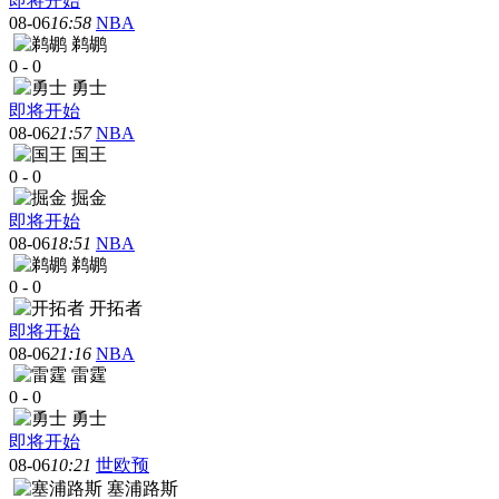
即将开始
08-06
16:58
NBA
鹈鹕
0
-
0
勇士
即将开始
08-06
21:57
NBA
国王
0
-
0
掘金
即将开始
08-06
18:51
NBA
鹈鹕
0
-
0
开拓者
即将开始
08-06
21:16
NBA
雷霆
0
-
0
勇士
即将开始
08-06
10:21
世欧预
塞浦路斯