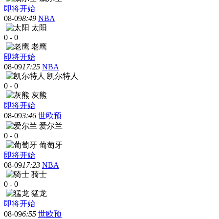
即将开始
08-09
8:49
NBA
太阳
0
-
0
老鹰
即将开始
08-09
17:25
NBA
凯尔特人
0
-
0
灰熊
即将开始
08-09
3:46
世欧预
爱尔兰
0
-
0
葡萄牙
即将开始
08-09
17:23
NBA
骑士
0
-
0
猛龙
即将开始
08-09
6:55
世欧预