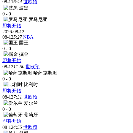
08-11
6:44
世欧预
波黑
0
-
0
罗马尼亚
即将开始
2026-08-12
08-12
5:27
NBA
国王
0
-
0
掘金
即将开始
08-12
11:50
世欧预
哈萨克斯坦
0
-
0
比利时
即将开始
08-12
7:31
世欧预
爱尔兰
0
-
0
葡萄牙
即将开始
08-12
4:55
世欧预