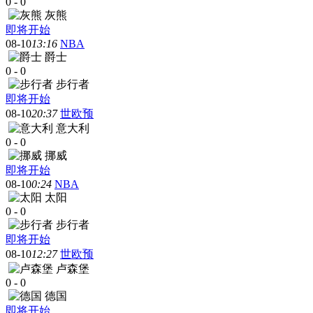
0
-
0
灰熊
即将开始
08-10
13:16
NBA
爵士
0
-
0
步行者
即将开始
08-10
20:37
世欧预
意大利
0
-
0
挪威
即将开始
08-10
0:24
NBA
太阳
0
-
0
步行者
即将开始
08-10
12:27
世欧预
卢森堡
0
-
0
德国
即将开始