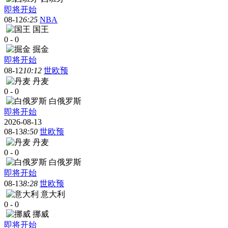
即将开始
08-12
6:25
NBA
国王
0
-
0
掘金
即将开始
08-12
10:12
世欧预
丹麦
0
-
0
白俄罗斯
即将开始
2026-08-13
08-13
8:50
世欧预
丹麦
0
-
0
白俄罗斯
即将开始
08-13
8:28
世欧预
意大利
0
-
0
挪威
即将开始