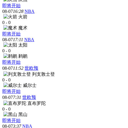
即将开始
08-07
16:28
NBA
火箭
0
-
0
魔术
即将开始
08-07
17:11
NBA
太阳
0
-
0
鹈鹕
即将开始
08-07
11:52
世欧预
列支敦士登
0
-
0
威尔士
即将开始
08-07
7:31
世欧预
直布罗陀
0
-
0
黑山
即将开始
08-07
3:37
NBA