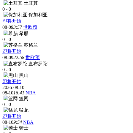
土耳其
0
-
0
保加利亚
即将开始
08-09
3:57
世欧预
希腊
0
-
0
苏格兰
即将开始
08-09
22:58
世欧预
直布罗陀
0
-
0
黑山
即将开始
2026-08-10
08-10
16:41
NBA
篮网
0
-
0
猛龙
即将开始
08-10
9:54
NBA
骑士