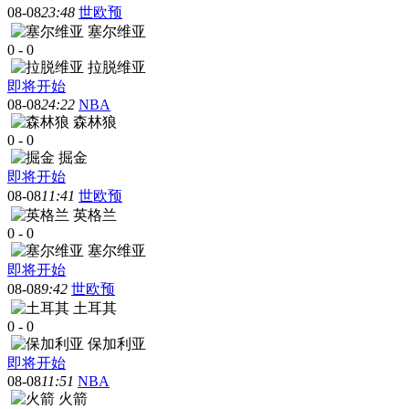
08-08
23:48
世欧预
塞尔维亚
0
-
0
拉脱维亚
即将开始
08-08
24:22
NBA
森林狼
0
-
0
掘金
即将开始
08-08
11:41
世欧预
英格兰
0
-
0
塞尔维亚
即将开始
08-08
9:42
世欧预
土耳其
0
-
0
保加利亚
即将开始
08-08
11:51
NBA
火箭