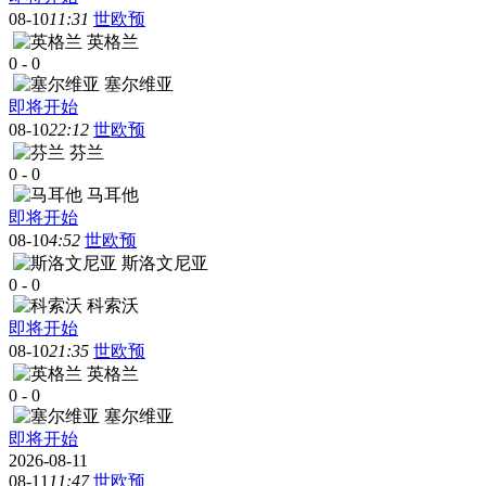
08-10
11:31
世欧预
英格兰
0
-
0
塞尔维亚
即将开始
08-10
22:12
世欧预
芬兰
0
-
0
马耳他
即将开始
08-10
4:52
世欧预
斯洛文尼亚
0
-
0
科索沃
即将开始
08-10
21:35
世欧预
英格兰
0
-
0
塞尔维亚
即将开始
2026-08-11
08-11
11:47
世欧预