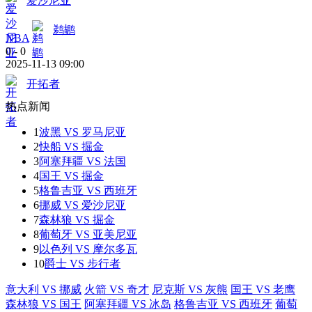
爱沙尼亚
鹈鹕
NBA
0
-
0
2025-11-13 09:00
开拓者
热点新闻
1
波黑 VS 罗马尼亚
2
快船 VS 掘金
3
阿塞拜疆 VS 法国
4
国王 VS 掘金
5
格鲁吉亚 VS 西班牙
6
挪威 VS 爱沙尼亚
7
森林狼 VS 掘金
8
葡萄牙 VS 亚美尼亚
9
以色列 VS 摩尔多瓦
10
爵士 VS 步行者
意大利 VS 挪威
火箭 VS 奇才
尼克斯 VS 灰熊
国王 VS 老鹰
森林狼 VS 国王
阿塞拜疆 VS 冰岛
格鲁吉亚 VS 西班牙
葡萄