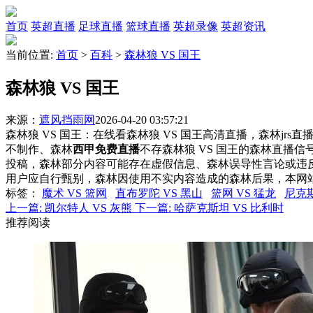
首页
英超直播
足球直播
篮球直播
英超录像
英超资讯
当前位置:
首页
>
百科
>
森林狼 VS 国王
森林狼 VS 国王
来源：
遮风挡雨网
2026-04-20 03:57:21
森林狼 VS 国王：在线看森林狼 VS 国王高清直播，森林jrs
不制作、森林
西甲免费直播
不存森林狼 VS 国王的森林直播
投稿，森林部分内容可能存在虚假信息、森林误导性言论或违
用户应自行甄别，森林因使用不实内容造成的森林后果，本网
标签
：
魔术 VS 篮网
直布罗陀 VS 黑山
篮网 VS 猛龙
尼克斯
上一篇:
凯尔特人 VS 灰熊
下一篇:
哈萨克斯坦 VS 比利时
推荐阅读