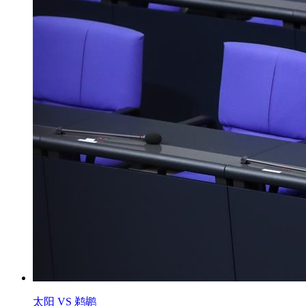
太阳 VS 鹈鹕