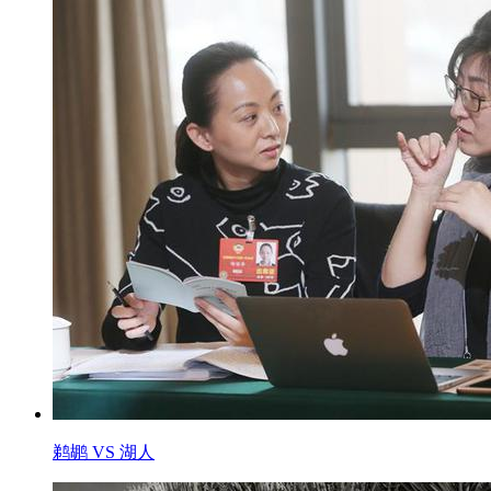
鹈鹕 VS 湖人