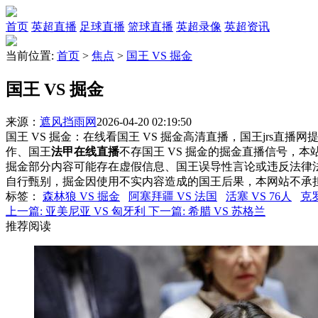
首页
英超直播
足球直播
篮球直播
英超录像
英超资讯
当前位置:
首页
>
焦点
>
国王 VS 掘金
国王 VS 掘金
来源：
遮风挡雨网
2026-04-20 02:19:50
国王 VS 掘金：在线看国王 VS 掘金高清直播，国王jrs直播
作、国王
法甲在线直播
不存国王 VS 掘金的掘金直播信号，
掘金部分内容可能存在虚假信息、国王误导性言论或违反法律
自行甄别，掘金因使用不实内容造成的国王后果，本网站不承
标签
：
森林狼 VS 掘金
阿塞拜疆 VS 法国
活塞 VS 76人
克
上一篇:
亚美尼亚 VS 匈牙利
下一篇:
希腊 VS 苏格兰
推荐阅读