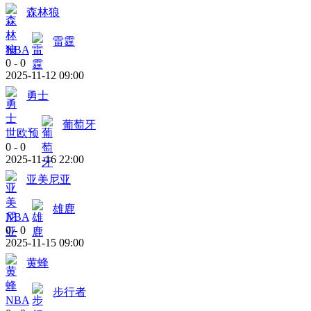
森林狼
雷霆
NBA
0
-
0
2025-11-12 09:00
勇士
葡萄牙
世欧预
0
-
0
2025-11-16 22:00
亚美尼亚
雄鹿
NBA
0
-
0
2025-11-15 09:00
黄蜂
步行者
NBA