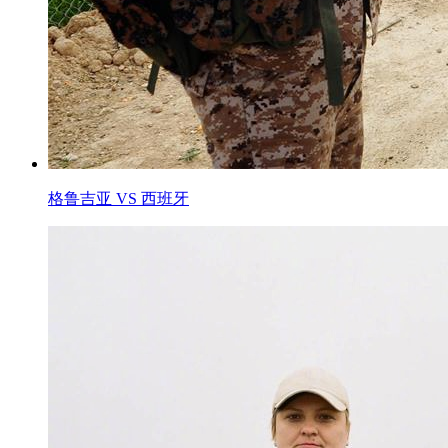
格鲁吉亚 VS 西班牙