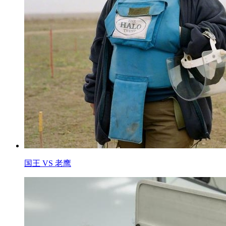
国王 VS 老鹰