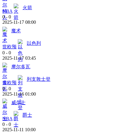
火箭
NBA
0
-
0
2025-11-17 08:00
魔术
以色列
世欧预
0
-
0
2025-11-17 03:45
摩尔多瓦
列支敦士登
世欧预
0
-
0
2025-11-16 01:00
威尔士
爵士
NBA
0
-
0
2025-11-11 10:00