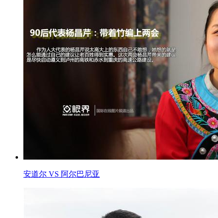
安道尔 VS 阿尔巴尼亚