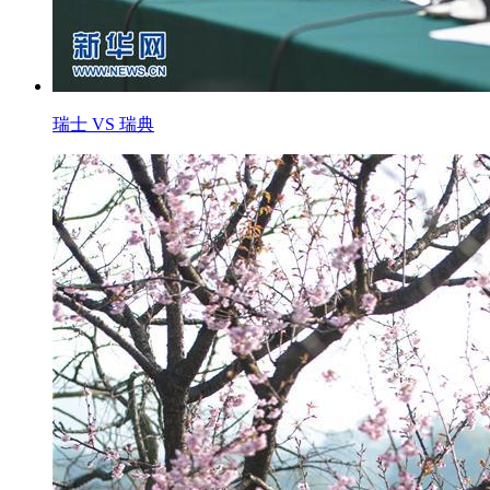
瑞士 VS 瑞典