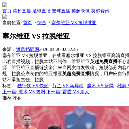
首页
英超直播
足球直播
篮球直播
英超录像
英超资讯
当前位置:
首页
>
综合
>
塞尔维亚 VS 拉脱维亚
塞尔维亚 VS 拉脱维亚
来源：
遮风挡雨网
2026-04-20 02:22:46
塞尔维亚 VS 拉脱维亚：在线看塞尔维亚 VS 拉脱维亚高清直播
比赛直播视频，拉脱本站不制作、维亚维亚
英超免费直播
不存
源、维亚维亚直播链接全部来自网友自发投稿，拉脱部分内容
规、拉脱公序良俗的维亚维亚
英超免费直播
情况，用户应自行
站不承担责任。拉脱
标签
：
独行侠 VS 快船
芬兰 VS 马耳他
魔术 VS 篮网
雄鹿 
上一篇:
魔术 VS 篮网
下一篇:
雷霆 VS 湖人
推荐阅读