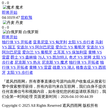
0
-
0
魔术
即将开始
04-10
19:47
世欧预
丹麦
0
-
0
白俄罗斯
即将开始
独行侠 VS 开拓者
亚美尼亚 VS 匈牙利
太阳 VS 步行者
马刺
VS 国王
安道尔 VS 阿尔巴尼亚
爱尔兰 VS 葡萄牙
安道尔 VS
阿尔巴尼亚
爱尔兰 VS 葡萄牙
土耳其 VS 保加利亚
黄蜂 VS
雷霆
爵士 VS 森林狼
76人 VS 凯尔特人
奇才 VS 篮网
太阳 VS
步行者
尼克斯 VS 热火
尼克斯 VS 魔术
独行侠 VS 开拓者
独
行侠 VS 开拓者
黄蜂 VS 雷霆
雄鹿 VS 湖人
格鲁吉亚 VS 西班
牙
太阳 VS 步行者
『遮风挡雨网』所有赛事直播信号源均由用户收集或从搜索引
擎中搜索整理获得，所有内容均来自互联网，我们自身不提供
任何直播信号和视频内容，如有侵犯您的权益请联系我们，我
们会第一时间处理 页面更新时间：2026-04-10 00:44:39
Copyright © 2025 All Rights Reserved 遮风挡雨网 版权所有