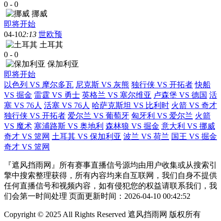
0
-
0
挪威
即将开始
04-10
2:13
世欧预
土耳其
0
-
0
保加利亚
即将开始
以色列 VS 摩尔多瓦
尼克斯 VS 灰熊
独行侠 VS 开拓者
快船
VS 掘金
雷霆 VS 勇士
英格兰 VS 塞尔维亚
卢森堡 VS 德国
活
塞 VS 76人
活塞 VS 76人
哈萨克斯坦 VS 比利时
火箭 VS 奇才
独行侠 VS 开拓者
爱尔兰 VS 葡萄牙
匈牙利 VS 爱尔兰
火箭
VS 魔术
塞浦路斯 VS 奥地利
森林狼 VS 掘金
意大利 VS 挪威
奇才 VS 篮网
土耳其 VS 保加利亚
波兰 VS 荷兰
国王 VS 掘金
奇才 VS 篮网
『遮风挡雨网』所有赛事直播信号源均由用户收集或从搜索引
擎中搜索整理获得，所有内容均来自互联网，我们自身不提供
任何直播信号和视频内容，如有侵犯您的权益请联系我们，我
们会第一时间处理 页面更新时间：2026-04-10 00:42:52
Copyright © 2025 All Rights Reserved 遮风挡雨网 版权所有